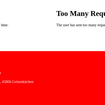
n
,
45806 Gelsenkirchen