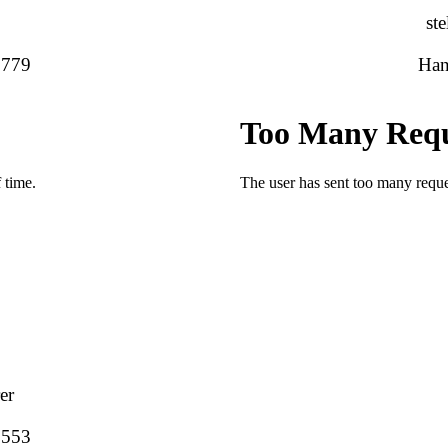
st
 779
Han
er
 553