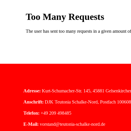
Adresse:
Kurt-Schumacher-Str. 145, 45881 Gelsenkirche
Anschrift:
DJK Teutonia Schalke-Nord,
Postfach 100608
Telefon:
+49 209 498485
E-Mail:
vorstand@teutonia-schalke-nord.de